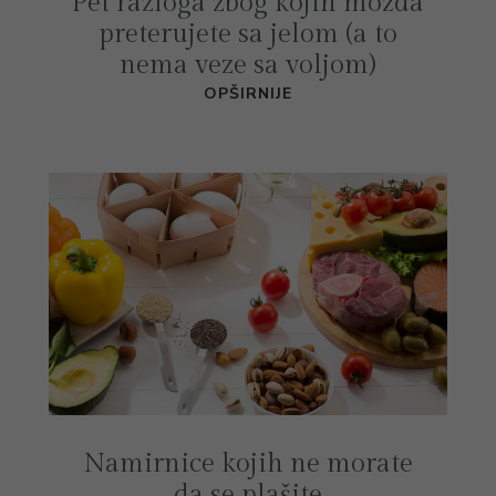
Pet razloga zbog kojih možda
preterujete sa jelom (a to
nema veze sa voljom)
OPŠIRNIJE
Namirnice kojih ne morate
da se plašite