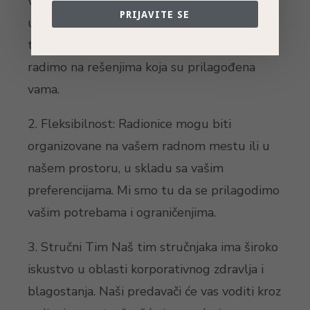
vašeg tima. Bez obzira da li se radi o
PRIJAVITE SE
upravljanju stresom, fizičkom zdravlju ili
tehnikama za unapređenje produktivnosti,
radimo na rešenjima koja su prilagođena
vama.
2. Fleksibilnost: Radionice mogu biti
organizovane na vašem radnom mestu ili u
našem prostoru, u skladu sa vašim
preferencijama. Mi smo tu da se prilagodimo
vašim potrebama i ograničenjima.
3. Stručni Tim Naš tim stručnjaka ima široko
iskustvo u oblasti korporativnog zdravlja i
blagostanja. Naši predavači će vas voditi kroz