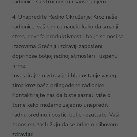
radionice sa stručnošću i saosećanjem.
4. Unapredite Radno Okruženje: Kroz naše
radionice, vaš tim će naučiti kako da smanji
stres, poveća produktivnost i bolje se nosi sa
izazovima. Srećniji i zdraviji zaposleni
doprinose boljoj radnoj atmosferi i uspehu
firme.
Investirajte u zdravlje i blagostanje vašeg
tima kroz naše prilagođene radionice.
Kontaktirajte nas da biste saznali više o
tome kako možemo zajedno unaprediti
radnu sredinu i postići bolje rezultate. Vaši
zaposleni zaslužuju da se brine o njihovom
zdravlju!