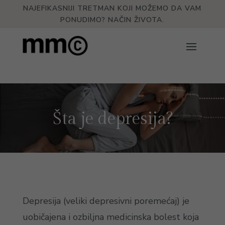
NAJEFIKASNIJI TRETMAN KOJI MOŽEMO DA VAM
PONUDIMO? NAČIN ŽIVOTA.
Šta je depresija?
Depresija (veliki depresivni poremećaj) je
uobičajena i ozbiljna medicinska bolest koja