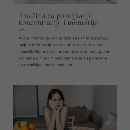
4 načina za poboljšanje
koncentracije i memorije
UM
Ako primetite da vam je teže da usmerite pažnju i
upijete informacije kako starite, niste to samo
zamislili. Normalno starenje dovodi do postepenih
promena u mnogim veštinama koje su povezane
sa razmišljanjem i memorijom.