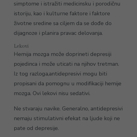
simptome i istražiti medicinsku i porodičnu
istoriju, kao i kulturne faktore i faktore
životne sredine sa ciljem da se dođe do
dijagnoze i planira pravac delovanja.
Lekovi
Hemija mozga može doprineti depresiji
pojedinca i može uticati na njihov tretman.
Iz tog razloga,antidepresivi mogu biti
propisani da pomognu u modifikaciji hemije
mozga. Ovi lekovi nisu sedativi.
Ne stvaraju navike. Generalno, antidepresivi
nemaju stimulativni efekat na ljude koji ne
pate od depresije.