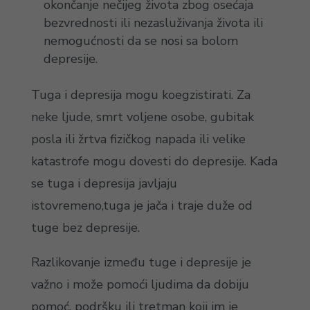
okončanje nečijeg života zbog osećaja
bezvrednosti ili nezasluživanja života ili
nemogućnosti da se nosi sa bolom
depresije.
Tuga i depresija mogu koegzistirati. Za
neke ljude, smrt voljene osobe, gubitak
posla ili žrtva fizičkog napada ili velike
katastrofe mogu dovesti do depresije. Kada
se tuga i depresija javljaju
istovremeno,tuga je jača i traje duže od
tuge bez depresije.
Razlikovanje između tuge i depresije je
važno i može pomoći ljudima da dobiju
pomoć, podršku ili tretman koji im je