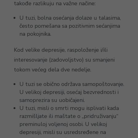
takođe razlikuju na važne načine:
U tuzi, bolna osećanja dolaze u talasima,
često pomešana sa pozitivnim sećanjima
na pokojnika.
Kod velike depresije, raspoloženje i/ili
interesovanje (zadovoljstvo) su smanjeni
tokom većeg dela dve nedelje.
U tuzi se obično održava samopoštovanje.
U velikoj depresiji, osećaj bezvrednosti i
samoprezira su uobičajeni.
U tuzi, misli o smrti mogu isplivati kada
razmišljate ili maštate o „pridruživanju“
preminuloj voljenoj osobi. U velikoj
depresiji, misli su usredsređene na