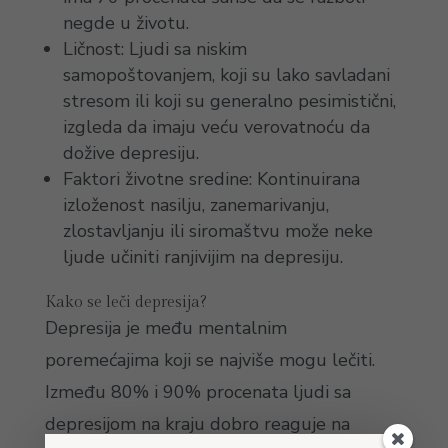
negde u životu.
Ličnost: Ljudi sa niskim
samopoštovanjem, koji su lako savladani
stresom ili koji su generalno pesimistični,
izgleda da imaju veću verovatnoću da
dožive depresiju.
Faktori životne sredine: Kontinuirana
izloženost nasilju, zanemarivanju,
zlostavljanju ili siromaštvu može neke
ljude učiniti ranjivijim na depresiju.
Kako se leči depresija?
Depresija je među mentalnim
poremećajima koji se najviše mogu lečiti.
Između 80% i 90% procenata ljudi sa
depresijom na kraju dobro reaguje na