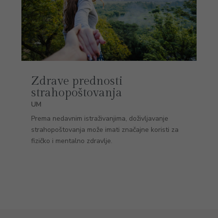
Zdrave prednosti
strahopoštovanja
UM
Prema nedavnim istraživanjima, doživljavanje
strahopoštovanja može imati značajne koristi za
fizičko i mentalno zdravlje.