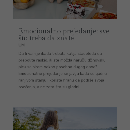
Emocionalno prejedanje: sve
što treba da znate
UM
Da li vam je ikada trebala kutija sladoleda da
prebolite raskid, ili ste možda naručili džinovsku
picu sa sirom nakon posebno dugog dana?
Emocionalno prejedanje se javlja kada su ljudi u
ranjivom stanju i koriste hranu da podrže svoja
osećanja, a ne zato što su gladni.