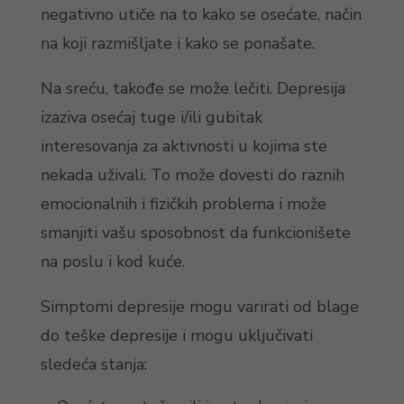
negativno utiče na to kako se osećate, način
na koji razmišljate i kako se ponašate.
Na sreću, takođe se može lečiti. Depresija
izaziva osećaj tuge i/ili gubitak
interesovanja za aktivnosti u kojima ste
nekada uživali. To može dovesti do raznih
emocionalnih i fizičkih problema i može
smanjiti vašu sposobnost da funkcionišete
na poslu i kod kuće.
Simptomi depresije mogu varirati od blage
do teške depresije i mogu uključivati
sledeća stanja: