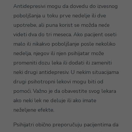
Antidepresivi mogu da dovedu do izvesnog
poboljšanja u toku prve nedelje ili dve
upotrebe, ali puna korist se možda neće
videti dva do tri meseca. Ako pacijent oseti
malo ili nikakvo poboljšanje posle nekoliko
nedelja, njegov ili njen psihijatar može
promeniti dozu leka ili dodati ili zameniti
neki drugi antidepresiv. U nekim situacijama
drugi psihotropni lekovi mogu biti od
pomoći. Važno je da obavestite svog lekara
ako neki lek ne deluje ili ako imate
neželjene efekte.
Psihijatri obično preporučuju pacijentima da