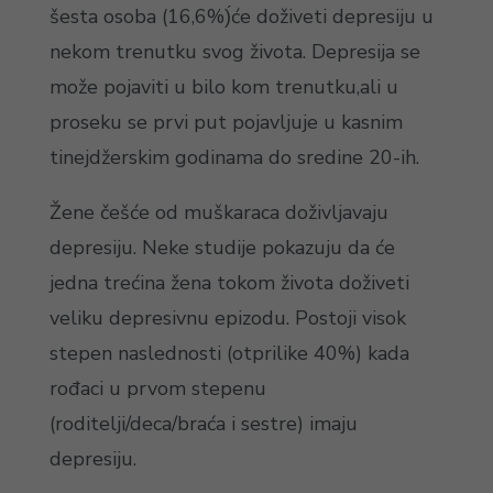
šesta osoba (16,6%)́će doživeti depresiju u
nekom trenutku svog života. Depresija se
može pojaviti u bilo kom trenutku,ali u
proseku se prvi put pojavljuje u kasnim
tinejdžerskim godinama do sredine 20-ih.
Žene češće od muškaraca doživljavaju
depresiju. Neke studije pokazuju da će
jedna trećina žena tokom života doživeti
veliku depresivnu epizodu. Postoji visok
stepen naslednosti (otprilike 40%) kada
rođaci u prvom stepenu
(roditelji/deca/braća i sestre) imaju
depresiju.