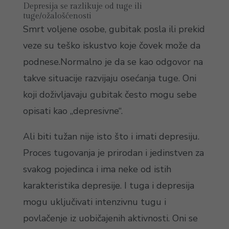
Depresija se razlikuje od tuge ili
tuge/ožalošćenosti
Smrt voljene osobe, gubitak posla ili prekid
veze su teško iskustvo koje čovek može da
podnese.Normalno je da se kao odgovor na
takve situacije razvijaju osećanja tuge. Oni
koji doživljavaju gubitak često mogu sebe
opisati kao „depresivne“.
Ali biti tužan nije isto što i imati depresiju.
Proces tugovanja je prirodan i jedinstven za
svakog pojedinca i ima neke od istih
karakteristika depresije. I tuga i depresija
mogu uključivati intenzivnu tugu i
povlačenje iz uobičajenih aktivnosti. Oni se