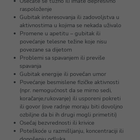
Osećate se tužno ili imate depresivno
raspoloženje
Gubitak interesovanja ili zadovoljstva u
aktivnostima u kojima se nekada uživalo
Promene u apetitu – gubitak ili
povećanje telesne težine koje nisu
povezane sa dijetom
Problemi sa spavanjem ili previše
spavanja
Gubitak energije ili povećan umor
Povećanje besmislene fizičke aktivnosti
(npr. nemogućnost da se mirno sedi,
koračanje,rukovanje) ili usporeni pokreti
ili govor (ove radnje moraju biti dovoljno
ozbiljne da bi ih drugi mogli primetiti)
Osećaj bezvrednosti ili krivice
Poteškoće u razmišljanju, koncentraciji ili
donošenju odluka