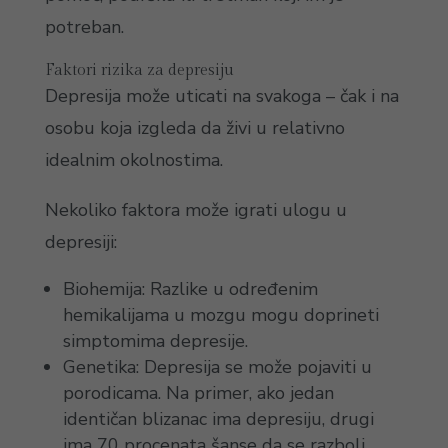
potreban.
Faktori rizika za depresiju
Depresija može uticati na svakoga – čak i na
osobu koja izgleda da živi u relativno
idealnim okolnostima.
Nekoliko faktora može igrati ulogu u
depresiji:
Biohemija: Razlike u određenim
hemikalijama u mozgu mogu doprineti
simptomima depresije.
Genetika: Depresija se može pojaviti u
porodicama. Na primer, ako jedan
identičan blizanac ima depresiju, drugi
ima 70 procenata šanse da se razboli